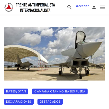
Acceder
BASES/OTAN
CAMPAÑA OTAN NO, BASES FUERA
DECLARACIONES
DESTACADOS