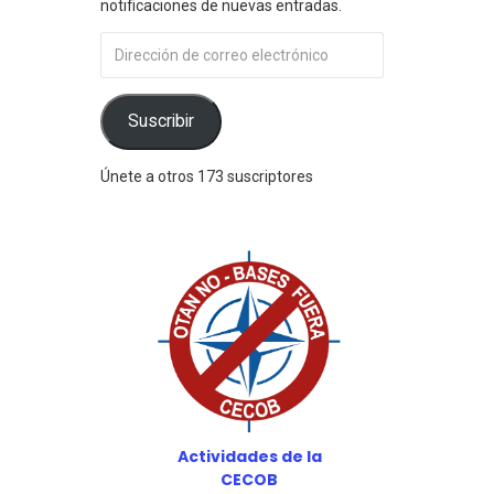
notificaciones de nuevas entradas.
Dirección
de
correo
electrónico
Suscribir
o
Únete a otros 173 suscriptores
Actividades de la
CECOB