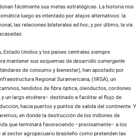
onan fácilmente sus metas estratégicas. La historia nos
lomática luego es intentado por atajos alternativos: la
onal, las relaciones bilaterales
ad hoc
, y por último, la vía
racasadas.
, Estado Unidos y los países centrales siempre
para mantener sus esquemas de
desarrollo sumergente
stándares de consumo y bienestar), han apostado por
a Infraestructura Regional Suramericana
,
(IIRSA), un
aminos, tendidos de fibra óptica, oleoductos, cordones
 y un largo etcétera– destinado a facilitar el flujo de
cción, hacia puertos y puntos de salida del continente. Y
aremos, en donde la destrucción de los millones de
ida que terminará favoreciendo –precisamente– a los
lo al sector agropecuario brasileño como pretenden las