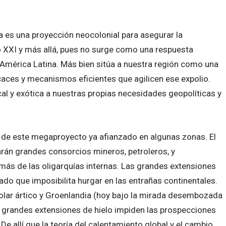
a es una proyección neocolonial para asegurar la
o XXI y más allá, pues no surge como una respuesta
América Latina. Más bien sitúa a nuestra región como una
caces y mecanismos eficientes que agilicen ese expolio.
cal y exótica a nuestras propias necesidades geopolíticas y
de este megaproyecto ya afianzado en algunas zonas. El
arán grandes consorcios mineros, petroleros, y
ás de las oligarquías internas. Las grandes extensiones
 que imposibilita hurgar en las entrañas continentales.
olar ártico y Groenlandia (hoy bajo la mirada desembozada
 grandes extensiones de hielo impiden las prospecciones
De allí que la teoría del calentamiento global y el cambio