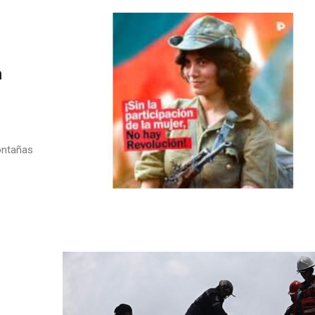
n
ontañas