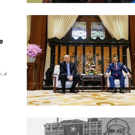
e
, al