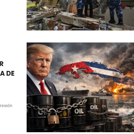
R
A DE
gresión