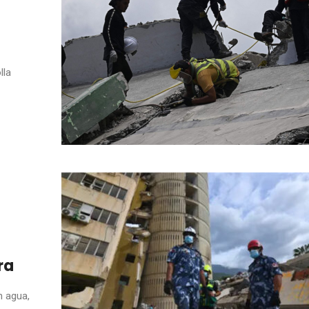
lla
ra
n agua,