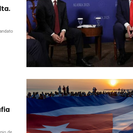
lta.
andato
fia
unio de