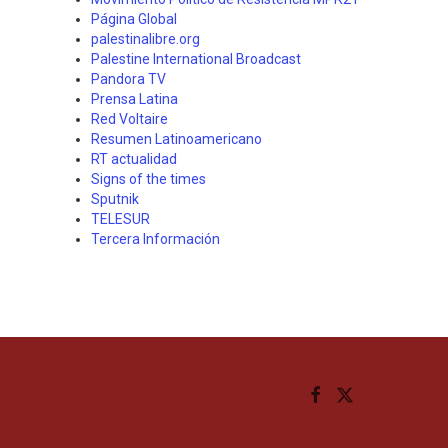
Página Global
palestinalibre.org
Palestine International Broadcast
Pandora TV
Prensa Latina
Red Voltaire
Resumen Latinoamericano
RT actualidad
Signs of the times
Sputnik
TELESUR
Tercera Información