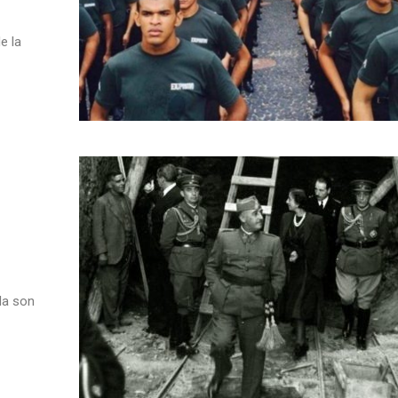
e la
da son