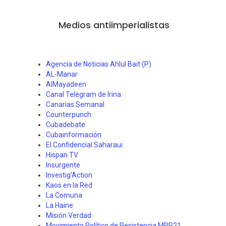
Medios antiimperialistas
Agencia de Noticias Ahlul Bait (P)
AL-Manar
AlMayadeen
Canal Telegram de Irina
Canarias Semanal
Counterpunch
Cubadebate
Cubainformación
El Confidencial Saharaui
Hispan TV
Insurgente
Investig'Action
Kaos en la Red
La Comuna
La Haine
Misión Verdad
Movimiento Político de Resistencia MPR21