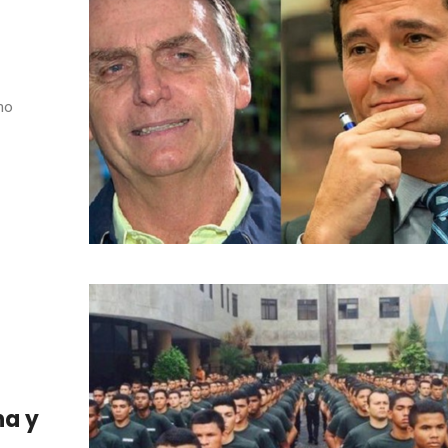
mo
na y